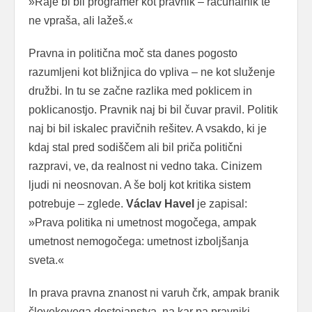
»Raje bi bil programer kot pravnik – računalnik te
ne vpraša, ali lažeš.«
Pravna in politična moč sta danes pogosto
razumljeni kot bližnjica do vpliva – ne kot služenje
družbi. In tu se začne razlika med poklicem in
poklicanostjo. Pravnik naj bi bil čuvar pravil. Politik
naj bi bil iskalec pravičnih rešitev. A vsakdo, ki je
kdaj stal pred sodiščem ali bil priča politični
razpravi, ve, da realnost ni vedno taka. Cinizem
ljudi ni neosnovan. A še bolj kot kritika sistem
potrebuje – zglede.
Václav Havel
je zapisal:
»Prava politika ni umetnost mogočega, ampak
umetnost nemogočega: umetnost izboljšanja
sveta.«
In prava pravna znanost ni varuh črk, ampak branik
človekovega dostojanstva, na kar pa pravniki