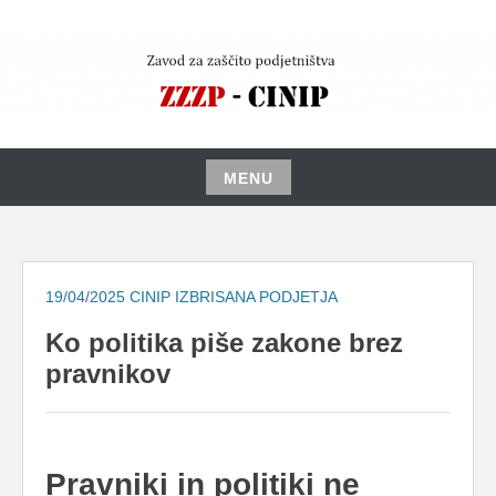
Skip
to
content
MENU
Skip
to
content
19/04/2025
CINIP IZBRISANA PODJETJA
Ko politika piše zakone brez
pravnikov
Pravniki in politiki ne