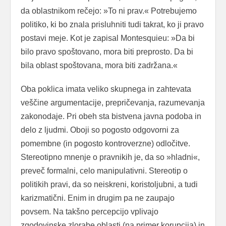
da oblastnikom rečejo: »To ni prav.« Potrebujemo
politiko, ki bo znala prisluhniti tudi takrat, ko ji pravo
postavi meje. Kot je zapisal Montesquieu: »Da bi
bilo pravo spoštovano, mora biti preprosto. Da bi
bila oblast spoštovana, mora biti zadržana.«
Oba poklica imata veliko skupnega in zahtevata
veščine argumentacije, prepričevanja, razumevanja
zakonodaje. Pri obeh sta bistvena javna podoba in
delo z ljudmi. Oboji so pogosto odgovorni za
pomembne (in pogosto kontroverzne) odločitve.
Stereotipno mnenje o pravnikih je, da so »hladni«,
preveč formalni, celo manipulativni. Stereotip o
politikih pravi, da so neiskreni, koristoljubni, a tudi
karizmatični. Enim in drugim pa ne zaupajo
povsem. Na takšno percepcijo vplivajo
zgodovinske zlorabe oblasti (na primer korupcija) in