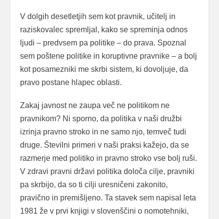
V dolgih desetletjih sem kot pravnik, učitelj in
raziskovalec spremljal, kako se spreminja odnos
ljudi – predvsem pa politike – do prava. Spoznal
sem poštene politike in koruptivne pravnike – a bolj
kot posamezniki me skrbi sistem, ki dovoljuje, da
pravo postane hlapec oblasti.
Zakaj javnost ne zaupa več ne politikom ne
pravnikom? Ni sporno, da politika v naši družbi
izrinja pravno stroko in ne samo njo, temveč tudi
druge. Številni primeri v naši praksi kažejo, da se
razmerje med politiko in pravno stroko vse bolj ruši.
V zdravi pravni državi politika določa cilje, pravniki
pa skrbijo, da so ti cilji uresničeni zakonito,
pravično in premišljeno. Ta stavek sem napisal leta
1981 že v prvi knjigi v slovenščini o nomotehniki,