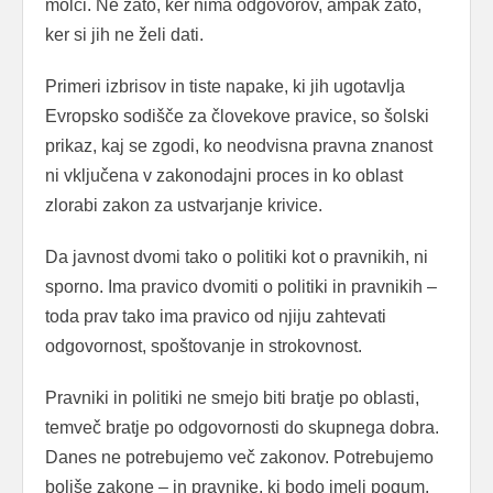
molči. Ne zato, ker nima odgovorov, ampak zato,
ker si jih ne želi dati.
Primeri izbrisov in tiste napake, ki jih ugotavlja
Evropsko sodišče za človekove pravice, so šolski
prikaz, kaj se zgodi, ko neodvisna pravna znanost
ni vključena v zakonodajni proces in ko oblast
zlorabi zakon za ustvarjanje krivice.
Da javnost dvomi tako o politiki kot o pravnikih, ni
sporno. Ima pravico dvomiti o politiki in pravnikih –
toda prav tako ima pravico od njiju zahtevati
odgovornost, spoštovanje in strokovnost.
Pravniki in politiki ne smejo biti bratje po oblasti,
temveč bratje po odgovornosti do skupnega dobra.
Danes ne potrebujemo več zakonov. Potrebujemo
boljše zakone – in pravnike, ki bodo imeli pogum,