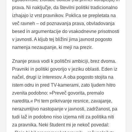
prava. Ni naključje, da številni politiki tradicionalno
izhajajo iz vrst pravnikov. Poklica se prepletata na
več ravneh – od poznavanja prava, obvladovanja
besed in argumentacije do vsakodnevne prisotnosti
v javnosti. A kljub tej bližini jima javnost pogosto
namenja nezaupanje, ki meji na prezir.
Znanje prava vodi k politični ambiciji, brez dvoma.
Pravniki in politiki govorijo v jeziku oblasti. Eden iz
načel, drugi iz interesov. A oba pogosto stojita na
istem odru in pred TV-kamerami, zato ljudem hitro
zvenita podobno: »Preveč govorita, premalo
naredita.« Pri tem prikrivanje resnice, zavajanje,
nerazumljivo nastopanje v javnosti, zadržanost, pa
tudi laž in podobno niso izjema niti za politika niti
za pravnika. Neki študent mi je nekoč povedal: