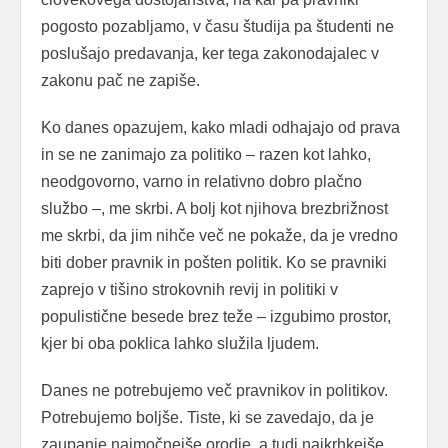
pogosto pozabljamo, v času študija pa študenti ne
poslušajo predavanja, ker tega zakonodajalec v
zakonu pač ne zapiše.
Ko danes opazujem, kako mladi odhajajo od prava
in se ne zanimajo za politiko – razen kot lahko,
neodgovorno, varno in relativno dobro plačno
službo –, me skrbi. A bolj kot njihova brezbrižnost
me skrbi, da jim nihče več ne pokaže, da je vredno
biti dober pravnik in pošten politik. Ko se pravniki
zaprejo v tišino strokovnih revij in politiki v
populistične besede brez teže – izgubimo prostor,
kjer bi oba poklica lahko služila ljudem.
Danes ne potrebujemo več pravnikov in politikov.
Potrebujemo boljše. Tiste, ki se zavedajo, da je
zaupanje najmočnejše orodje, a tudi najkrhkejše.