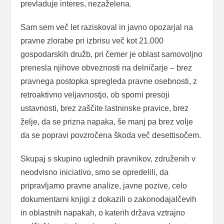
prevladuje interes, nezaželena.
Sam sem več let raziskoval in javno opozarjal na
pravne zlorabe pri izbrisu več kot 21.000
gospodarskih družb, pri čemer je oblast samovoljno
prenesla njihove obveznosti na delničarje – brez
pravnega postopka spregleda pravne osebnosti, z
retroaktivno veljavnostjo, ob sporni presoji
ustavnosti, brez zaščite lastninske pravice, brez
želje, da se prizna napaka, še manj pa brez volje
da se popravi povzročena škoda več desettisočem.
Skupaj s skupino uglednih pravnikov, združenih v
neodvisno iniciativo, smo se opredelili, da
pripravljamo pravne analize, javne pozive, celo
dokumentarni knjigi z dokazili o zakonodajalčevih
in oblastnih napakah, o katerih država vztrajno