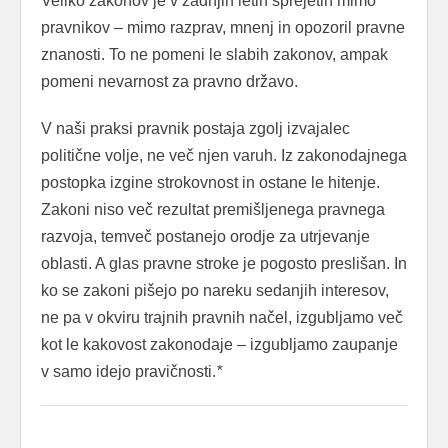
Veliko zakonov je v zadnjih letih sprejetih mimo
pravnikov – mimo razprav, mnenj in opozoril pravne
znanosti. To ne pomeni le slabih zakonov, ampak
pomeni nevarnost za pravno državo.
V naši praksi pravnik postaja zgolj izvajalec
politične volje, ne več njen varuh. Iz zakonodajnega
postopka izgine strokovnost in ostane le hitenje.
Zakoni niso več rezultat premišljenega pravnega
razvoja, temveč postanejo orodje za utrjevanje
oblasti. A glas pravne stroke je pogosto preslišan. In
ko se zakoni pišejo po nareku sedanjih interesov,
ne pa v okviru trajnih pravnih načel, izgubljamo več
kot le kakovost zakonodaje – izgubljamo zaupanje
v samo idejo pravičnosti.
*