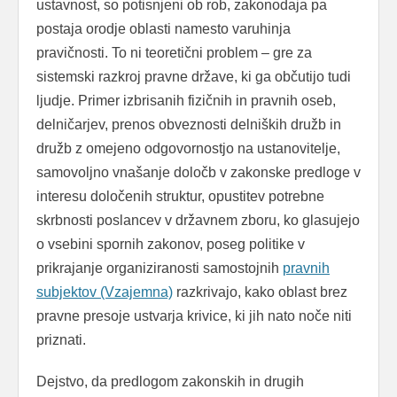
ustavnost, so potisnjeni ob rob, zakonodaja pa
postaja orodje oblasti namesto varuhinja
pravičnosti. To ni teoretični problem – gre za
sistemski razkroj pravne države, ki ga občutijo tudi
ljudje. Primer izbrisanih fizičnih in pravnih oseb,
delničarjev, prenos obveznosti delniških družb in
družb z omejeno odgovornostjo na ustanovitelje,
samovoljno vnašanje določb v zakonske predloge v
interesu določenih struktur, opustitev potrebne
skrbnosti poslancev v državnem zboru, ko glasujejo
o vsebini spornih zakonov, poseg politike v
prikrajanje organiziranosti samostojnih
pravnih
subjektov (Vzajemna)
razkrivajo, kako oblast brez
pravne presoje ustvarja krivice, ki jih nato noče niti
priznati.
Dejstvo, da predlogom zakonskih in drugih