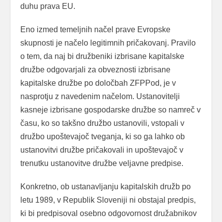
duhu prava EU.
Eno izmed temeljnih načel prave Evropske
skupnosti je načelo legitimnih pričakovanj. Pravilo
o tem, da naj bi družbeniki izbrisane kapitalske
družbe odgovarjali za obveznosti izbrisane
kapitalske družbe po določbah ZFPPod, je v
nasprotju z navedenim načelom. Ustanovitelji
kasneje izbrisane gospodarske družbe so namreč v
času, ko so takšno družbo ustanovili, vstopali v
družbo upoštevajoč tveganja, ki so ga lahko ob
ustanovitvi družbe pričakovali in upoštevajoč v
trenutku ustanovitve družbe veljavne predpise.
Konkretno, ob ustanavljanju kapitalskih družb po
letu 1989, v Republik Sloveniji ni obstajal predpis,
ki bi predpisoval osebno odgovornost družabnikov