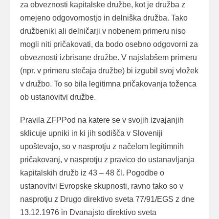
za obveznosti kapitalske družbe, kot je družba z
omejeno odgovornostjo in delniška družba. Tako
družbeniki ali delničarji v nobenem primeru niso
mogli niti pričakovati, da bodo osebno odgovorni za
obveznosti izbrisane družbe. V najslabšem primeru
(npr. v primeru stečaja družbe) bi izgubil svoj vložek
v družbo. To so bila legitimna pričakovanja toženca
ob ustanovitvi družbe.
Pravila ZFPPod na katere se v svojih izvajanjih
sklicuje upniki in ki jih sodišča v Sloveniji
upoštevajo, so v nasprotju z načelom legitimnih
pričakovanj, v nasprotju z pravico do ustanavljanja
kapitalskih družb iz 43 – 48 čl. Pogodbe o
ustanovitvi Evropske skupnosti, ravno tako so v
nasprotju z Drugo direktivo sveta 77/91/EGS z dne
13.12.1976 in Dvanajsto direktivo sveta