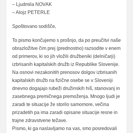
– Ljudmila NOVAK
– Alojz PETERLE
Spoštovano sodišče,
To pismo končujemo s prošnjo, da po preučitvi naše
obrazložitve čim prej (prednostno) razsodite v enem
od primerov, ki so jih vložili družbeniki (delničarji)
izbrisanih kapitalskih družb iz Republike Slovenije.
Na osnovi nezakonitih prenosov dolgov izbrisanih
kapitalskih družb na fizične osebe se v Sloveniji
dnevno dogajajo rubeži družinskih hiš, stanovanj in
zasebnega premičnega premoženja. Mnogo ljudi je
zaradi te situacije že storilo samomore, večina
prizadetih pa ima zaradi opisane situacije resne in
trajne zdravstvene težave.
Pismo, ki ga naslavljamo na vas, smo posredovali