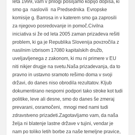
leta 1999, vam v prilogi pošiljamo kopijo dopisa, ki
smo ga naslovili na Predsednika Evropske
komisije g. Barrosa in v katerem smo ga zaprosili
za njegovo posredovanje in pomoč.Civilna
iniciativa si že od leta 2005 zaman prizadeva rešiti
problem, ki ga je Republika Slovenija povzročila z
nasilnim izbrisom 17080 kapitalskih družb,
uveljavljenega z zakonom, ki mu ni primere v EU
niti nikjer drugje na svetu.Naša prizadevanja, da to
pravno in ustavno sramoto rešimo doma v svoji
državi, do danes niso obrodila rezultatov. Kljub
dokumentirano nesporni podpori tako stroke kot tudi
politike, leve ali desne, smo do danes še zmeraj
prevarani, osramočeni, mnogi med nami tudi
zdravstveno prizadeti.Zagotavljamo vam, da naša
želja ni blatenje lastne države v tujini, vendar je
nam po toliko letih borbe za naše temeljne pravice,