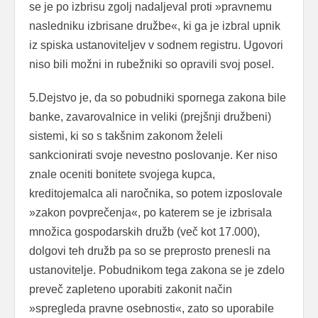
se je po izbrisu zgolj nadaljeval proti »pravnemu
nasledniku izbrisane družbe«, ki ga je izbral upnik
iz spiska ustanoviteljev v sodnem registru. Ugovori
niso bili možni in rubežniki so opravili svoj posel.
5.Dejstvo je, da so pobudniki spornega zakona bile
banke, zavarovalnice in veliki (prejšnji družbeni)
sistemi, ki so s takšnim zakonom želeli
sankcionirati svoje nevestno poslovanje. Ker niso
znale oceniti bonitete svojega kupca,
kreditojemalca ali naročnika, so potem izposlovale
»zakon povprečenja«, po katerem se je izbrisala
množica gospodarskih družb (več kot 17.000),
dolgovi teh družb pa so se preprosto prenesli na
ustanovitelje. Pobudnikom tega zakona se je zdelo
preveč zapleteno uporabiti zakonit način
»spregleda pravne osebnosti«, zato so uporabile