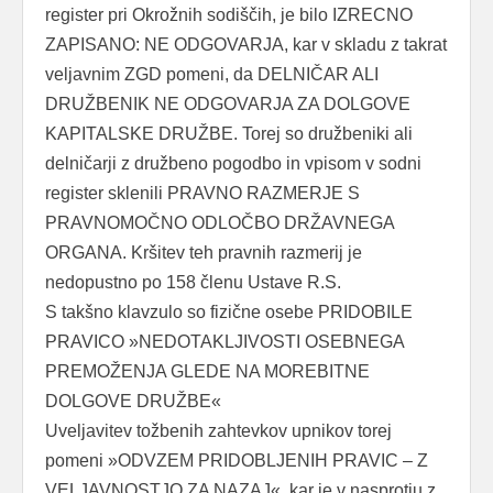
register pri Okrožnih sodiščih, je bilo IZRECNO
ZAPISANO: NE ODGOVARJA, kar v skladu z takrat
veljavnim ZGD pomeni, da DELNIČAR ALI
DRUŽBENIK NE ODGOVARJA ZA DOLGOVE
KAPITALSKE DRUŽBE. Torej so družbeniki ali
delničarji z družbeno pogodbo in vpisom v sodni
register sklenili PRAVNO RAZMERJE S
PRAVNOMOČNO ODLOČBO DRŽAVNEGA
ORGANA. Kršitev teh pravnih razmerij je
nedopustno po 158 členu Ustave R.S.
S takšno klavzulo so fizične osebe PRIDOBILE
PRAVICO »NEDOTAKLJIVOSTI OSEBNEGA
PREMOŽENJA GLEDE NA MOREBITNE
DOLGOVE DRUŽBE«
Uveljavitev tožbenih zahtevkov upnikov torej
pomeni »ODVZEM PRIDOBLJENIH PRAVIC – Z
VELJAVNOSTJO ZA NAZAJ«, kar je v nasprotju z