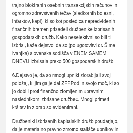
trajno blokiranih osebnih transakcijskih računov in
ogromno zdravstvenih težav (sladkornih bolezni,
infarktov, kapi), ki so kot posledica nepredvidenih
finančnih bremen prizadeli družbenike izbrisanih
gospodarskih družb. Kako neselektivni so bili ti
izbrisi, kaže dejstvo, da so (po ugotovitvi dr. Šime
Ivanjka) slovenska sodišča v ENEM SAMEM
DNEVU izbrisala preko 500 gospodarskih družb.
6.Dejstvo je, da so mnogi upniki zlorabljali svoj
položaj, ki jim ga je dal ZFPPod in svojo moč, ki so
jo dobili proti finančno zlomljenim »pravnim
naslednikom izbrisane družbe«. Mnogi primeri
kršitev in zlorab so evidentirani.
Družbeniki izbrisanih kapitalskih družb poudarjajo,
da je materialno pravno zmotno stališče upnikov in