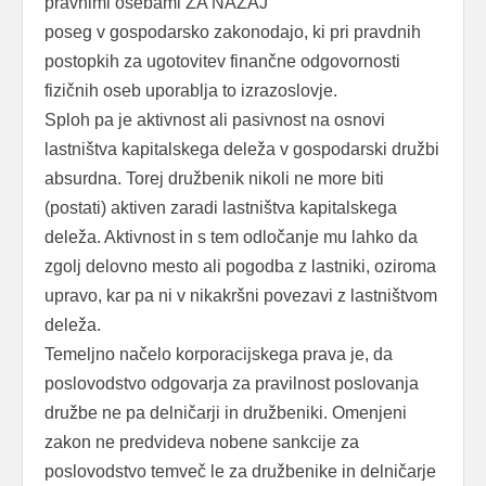
pravnimi osebami ZA NAZAJ
poseg v gospodarsko zakonodajo, ki pri pravdnih
postopkih za ugotovitev finančne odgovornosti
fizičnih oseb uporablja to izrazoslovje.
Sploh pa je aktivnost ali pasivnost na osnovi
lastništva kapitalskega deleža v gospodarski družbi
absurdna. Torej družbenik nikoli ne more biti
(postati) aktiven zaradi lastništva kapitalskega
deleža. Aktivnost in s tem odločanje mu lahko da
zgolj delovno mesto ali pogodba z lastniki, oziroma
upravo, kar pa ni v nikakršni povezavi z lastništvom
deleža.
Temeljno načelo korporacijskega prava je, da
poslovodstvo odgovarja za pravilnost poslovanja
družbe ne pa delničarji in družbeniki. Omenjeni
zakon ne predvideva nobene sankcije za
poslovodstvo temveč le za družbenike in delničarje