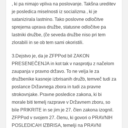
, ki pa nimajo vpliva na poslovanje. Takšna ureditev
je posledica miselnosti iz socializma , ki je
satanizirala lastnino. Tako poslovne odločitve
sprejema uprava družbe, statusne odločitve pa
lastniki družbe, (če seveda družbe niso pri tem
zlorabili in se ob tem sami okoristili.
3.Dejstvo je, da je ZFPPod bil ZAKON
PRESENEČENJA in kot tak v nasprotju z načelom
zaupanja v pravno državo. To ne velja le za
družbenike kasneje izbrisanih družb, temveč tudi za
poslance Državnega zbora in tudi za pravne
strokovnjake. Pravne posledice zakona, ki bi
morale biti temelj razprave v Državnem zboru, so
bile PRIKRITE in se jim je 27. člen zakona izognil.
ZFPPod v svojem 27. členu, ki govori o PRAVNIH
POSLEDICAH IZBRISA, temelji na PRAVNI