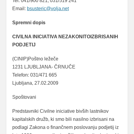
Tel: 041/900 821, 031/519 241
Email:
bsusteric@volja.net
Spremni dopis
CIVILNA INICIATIVA NEZAKONITOIZBRISANIH
PODJETIJ
(CINIP)Poštno ležeče
1231 LJUBLJANA- ČRNUČE
Telefon: 031/471 665
Ljubljana, 27.02.2009
Spoštovani
Predstavniki Civilne iniciative bivših lastnikov
kapitalskih družb, ki smo bili nasilno izbrisani na
podlagi Zakona o finančnem poslovanju podjetij iz