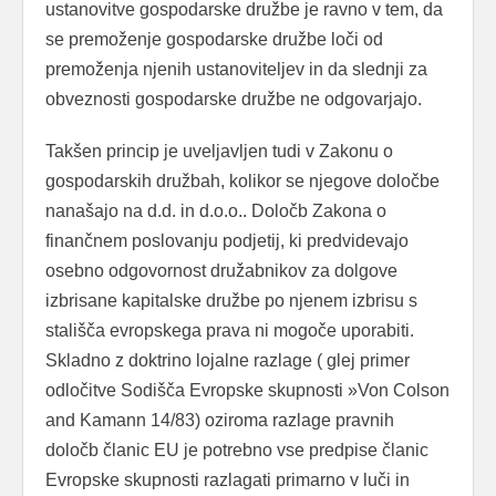
ustanovitve gospodarske družbe je ravno v tem, da
se premoženje gospodarske družbe loči od
premoženja njenih ustanoviteljev in da slednji za
obveznosti gospodarske družbe ne odgovarjajo.
Takšen princip je uveljavljen tudi v Zakonu o
gospodarskih družbah, kolikor se njegove določbe
nanašajo na d.d. in d.o.o.. Določb Zakona o
finančnem poslovanju podjetij, ki predvidevajo
osebno odgovornost družabnikov za dolgove
izbrisane kapitalske družbe po njenem izbrisu s
stališča evropskega prava ni mogoče uporabiti.
Skladno z doktrino lojalne razlage ( glej primer
odločitve Sodišča Evropske skupnosti »Von Colson
and Kamann 14/83) oziroma razlage pravnih
določb članic EU je potrebno vse predpise članic
Evropske skupnosti razlagati primarno v luči in