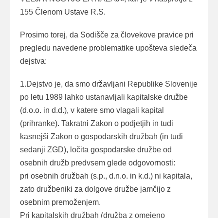
155 Členom Ustave R.S.
Prosimo torej, da Sodišče za človekove pravice pri
pregledu navedene problematike upošteva sledeča
dejstva:
1.Dejstvo je, da smo državljani Republike Slovenije
po letu 1989 lahko ustanavljali kapitalske družbe
(d.o.o. in d.d.), v katere smo vlagali kapital
(prihranke). Takratni Zakon o podjetjih in tudi
kasnejši Zakon o gospodarskih družbah (in tudi
sedanji ZGD), ločita gospodarske družbe od
osebnih družb predvsem glede odgovornosti:
pri osebnih družbah (s.p., d.n.o. in k.d.) ni kapitala,
zato družbeniki za dolgove družbe jamčijo z
osebnim premoženjem.
Pri kapitalskih družbah (družba z omejeno