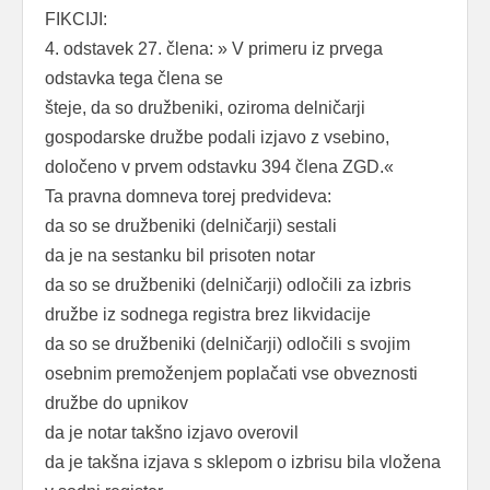
FIKCIJI:
4. odstavek 27. člena: » V primeru iz prvega
odstavka tega člena se
šteje, da so družbeniki, oziroma delničarji
gospodarske družbe podali izjavo z vsebino,
določeno v prvem odstavku 394 člena ZGD.«
Ta pravna domneva torej predvideva:
da so se družbeniki (delničarji) sestali
da je na sestanku bil prisoten notar
da so se družbeniki (delničarji) odločili za izbris
družbe iz sodnega registra brez likvidacije
da so se družbeniki (delničarji) odločili s svojim
osebnim premoženjem poplačati vse obveznosti
družbe do upnikov
da je notar takšno izjavo overovil
da je takšna izjava s sklepom o izbrisu bila vložena