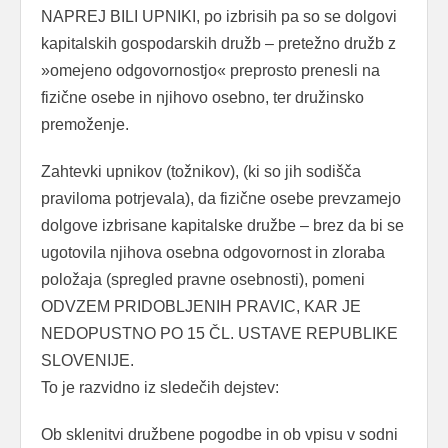
NAPREJ BILI UPNIKI, po izbrisih pa so se dolgovi
kapitalskih gospodarskih družb – pretežno družb z
»omejeno odgovornostjo« preprosto prenesli na
fizične osebe in njihovo osebno, ter družinsko
premoženje.
Zahtevki upnikov (tožnikov), (ki so jih sodišča
praviloma potrjevala), da fizične osebe prevzamejo
dolgove izbrisane kapitalske družbe – brez da bi se
ugotovila njihova osebna odgovornost in zloraba
položaja (spregled pravne osebnosti), pomeni
ODVZEM PRIDOBLJENIH PRAVIC, KAR JE
NEDOPUSTNO PO 15 ČL. USTAVE REPUBLIKE
SLOVENIJE.
To je razvidno iz sledečih dejstev:
Ob sklenitvi družbene pogodbe in ob vpisu v sodni