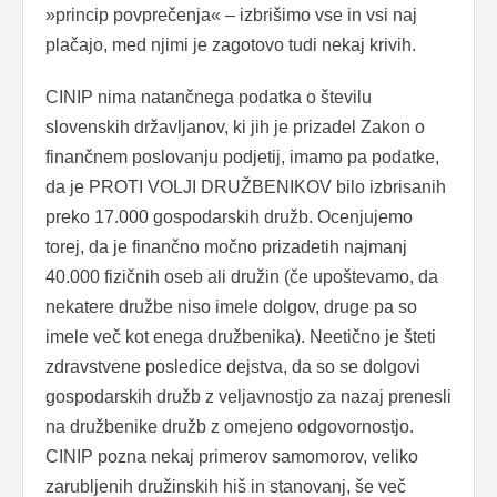
»princip povprečenja« – izbrišimo vse in vsi naj
plačajo, med njimi je zagotovo tudi nekaj krivih.
CINIP nima natančnega podatka o številu
slovenskih državljanov, ki jih je prizadel Zakon o
finančnem poslovanju podjetij, imamo pa podatke,
da je PROTI VOLJI DRUŽBENIKOV bilo izbrisanih
preko 17.000 gospodarskih družb. Ocenjujemo
torej, da je finančno močno prizadetih najmanj
40.000 fizičnih oseb ali družin (če upoštevamo, da
nekatere družbe niso imele dolgov, druge pa so
imele več kot enega družbenika). Neetično je šteti
zdravstvene posledice dejstva, da so se dolgovi
gospodarskih družb z veljavnostjo za nazaj prenesli
na družbenike družb z omejeno odgovornostjo.
CINIP pozna nekaj primerov samomorov, veliko
zarubljenih družinskih hiš in stanovanj, še več