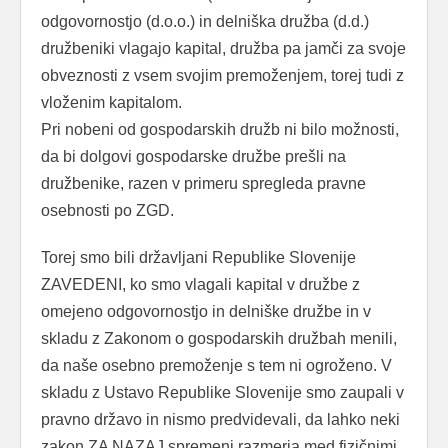
odgovornostjo (d.o.o.) in delniška družba (d.d.)
družbeniki vlagajo kapital, družba pa jamči za svoje
obveznosti z vsem svojim premoženjem, torej tudi z
vloženim kapitalom.
Pri nobeni od gospodarskih družb ni bilo možnosti,
da bi dolgovi gospodarske družbe prešli na
družbenike, razen v primeru spregleda pravne
osebnosti po ZGD.
Torej smo bili državljani Republike Slovenije
ZAVEDENI, ko smo vlagali kapital v družbe z
omejeno odgovornostjo in delniške družbe in v
skladu z Zakonom o gospodarskih družbah menili,
da naše osebno premoženje s tem ni ogroženo. V
skladu z Ustavo Republike Slovenije smo zaupali v
pravno državo in nismo predvidevali, da lahko neki
zakon ZA NAZAJ spremeni razmerja med fizičnimi