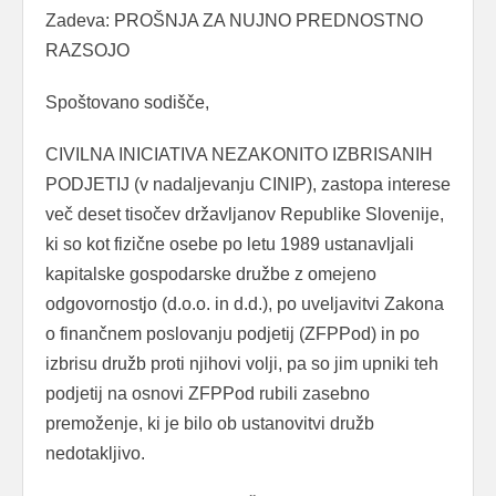
Zadeva: PROŠNJA ZA NUJNO PREDNOSTNO
RAZSOJO
Spoštovano sodišče,
CIVILNA INICIATIVA NEZAKONITO IZBRISANIH
PODJETIJ (v nadaljevanju CINIP), zastopa interese
več deset tisočev državljanov Republike Slovenije,
ki so kot fizične osebe po letu 1989 ustanavljali
kapitalske gospodarske družbe z omejeno
odgovornostjo (d.o.o. in d.d.), po uveljavitvi Zakona
o finančnem poslovanju podjetij (ZFPPod) in po
izbrisu družb proti njihovi volji, pa so jim upniki teh
podjetij na osnovi ZFPPod rubili zasebno
premoženje, ki je bilo ob ustanovitvi družb
nedotakljivo.