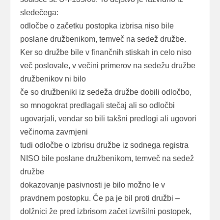
sledečega:
odločbe o začetku postopka izbrisa niso bile
poslane družbenikom, temveč na sedež družbe.
Ker so družbe bile v finančnih stiskah in celo niso
več poslovale, v večini primerov na sedežu družbe
družbenikov ni bilo
če so družbeniki iz sedeža družbe dobili odločbo,
so mnogokrat predlagali stečaj ali so odločbi
ugovarjali, vendar so bili takšni predlogi ali ugovori
večinoma zavrnjeni
tudi odločbe o izbrisu družbe iz sodnega registra
NISO bile poslane družbenikom, temveč na sedež
družbe
dokazovanje pasivnosti je bilo možno le v
pravdnem postopku. Če pa je bil proti družbi –
dolžnici že pred izbrisom začet izvršilni postopek,