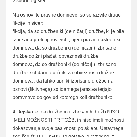
v sodni register
Na osnovi te pravne domneve, so se razvile druge
fikcije in sicer:
fikcija, da so družbeniki (delničarji) družbe, ki je bila
izbrisana proti njihovi volji, njeni pravni nasledniki
domneva, da so družbeniki (delničarji) izbrisane
družbe dolžni plačati obveznosti družbe
domneva, da so družbeniki (delničarji) izbrisane
družbe, solidarni dolžniki za obveznosti družbe
domneva , da lahko upniki izbrisane družbe na
osnovi (fiktivnega) solidarnega jamstva terjajo
poravnavo dolgov od katerega koli družbenika
4.Dejstvo je, da družbeniki izbrisanih družb NISO
IMELI MOŽNOSTI PRITOŽB, in niso imeli možnosti
dokazovanja svoje pasivnosti po sklepu Ustavnega
sodišče št. U-I-135/00. To dejstvo je razvidno iz