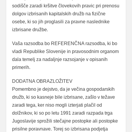
sodišče zaradi kršitve človekovih pravic pri prenosu
dolgov izbrisanih kapitalskih družb na fizične
osebe, ki so jih proglasili za pravne naslednike
izbrisane družbe.
Vaša razsodba bo REFERENČNA razsodba, ki bo
vladi Republike Slovenije in pravosodnim organom
dala temelj za nadaljnje razsojanje v opisanih
primerih.
DODATNA OBRAZLOŽITEV
Pomembno je dejstvo, da je večina gospodarskih
družb, ki so kasneje bile izbrisane, zašlo v težave
zaradi tega, ker niso mogli izterjati plačil od
dolžnikov, ki so po letu 1991 zaradi razpada trga
Jugoslavije sprožili stečajne postopke ali postopke
prisilne poravnave. Torej so izbrisana podjetja