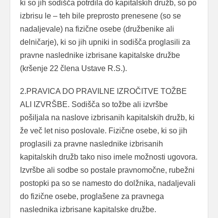
ki so jih sodišča potrdila do kapitalskih družb, so po
izbrisu le – teh bile preprosto prenesene (so se
nadaljevale) na fizične osebe (družbenike ali
delničarje), ki so jih upniki in sodišča proglasili za
pravne naslednike izbrisane kapitalske družbe
(kršenje 22 člena Ustave R.S.).
2.PRAVICA DO PRAVILNE IZROČITVE TOŽBE
ALI IZVRŠBE. Sodišča so tožbe ali izvršbe
pošiljala na naslove izbrisanih kapitalskih družb, ki
že več let niso poslovale. Fizične osebe, ki so jih
proglasili za pravne naslednike izbrisanih
kapitalskih družb tako niso imele možnosti ugovora.
Izvršbe ali sodbe so postale pravnomočne, rubežni
postopki pa so se namesto do dolžnika, nadaljevali
do fizične osebe, proglašene za pravnega
naslednika izbrisane kapitalske družbe.