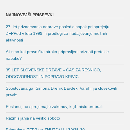
NAJNOVEJŠI PRISPEVKI
27. let prizadevanja odprave posledic napak pri sprejetju
ZFPPod v letu 1999 in predlogi za nadaljevanje možnih
aktivnosti
Ali smo kot pravniška stroka pripravljeni priznati pretekle
napake?
35 LET SLOVENSKE DRŽAVE – ČAS ZA RESNICO,
ODGOVORNOST IN POPRAVO KRIVIC
Spoštovana ga. Simona Drenik Bavdek, Varuhinja človekovih
pravic
Poslanci, ne sprejemajte zakonov, ki jih niste prebrali
Razmišljanja na veliko soboto
Primerjava ZFPP ter ZNUZJV U-I-79/25-30