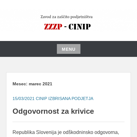
Skip
to
content
MENU
Skip
to
content
Mesec:
marec 2021
15/03/2021
CINIP IZBRISANA PODJETJA
Odgovornost za krivice
Republika Slovenija je odškodninsko odgovorna,