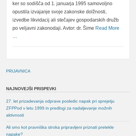
ker so sodišča od 1. januarja 1995 samovoljno
opustila izvajanje svoje zakonske dolžnosti,
izvedbe likvidacij ali stečajev gospodarskih družb
po veljavni zakonodaji. Avtor: dr. Šime
Read More
…
PRIJAVNICA
NAJNOVEJŠI PRISPEVKI
27. let prizadevanja odprave posledic napak pri sprejetju
ZFPPod v letu 1999 in predlogi za nadaljevanje možnih
aktivnosti
Ali smo kot pravniška stroka pripravljeni priznati pretekle
napake?