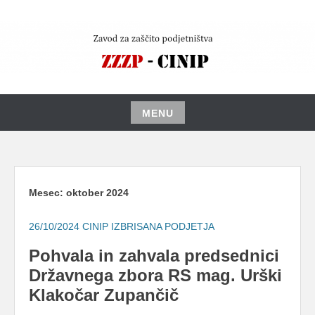
Skip
to
content
MENU
Skip
to
content
Mesec:
oktober 2024
26/10/2024
CINIP IZBRISANA PODJETJA
Pohvala in zahvala predsednici
Državnega zbora RS mag. Urški
Klakočar Zupančič