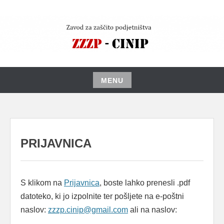
Skip
to
content
MENU
Skip
to
content
PRIJAVNICA
S klikom na
Prijavnica
, boste lahko prenesli .pdf
datoteko, ki jo izpolnite ter pošljete na e-poštni
naslov:
zzzp.cinip@gmail.com
ali na naslov: