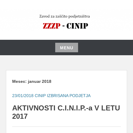
Skip
to
content
MENU
Skip
to
content
Mesec:
januar 2018
23/01/2018
CINIP IZBRISANA PODJETJA
AKTIVNOSTI C.I.N.I.P.-a V LETU
2017