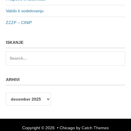
Vabilo k sodelovanju
ZZZP – CINIP
ISKANJE
Search
for:
ARHIVI
Arhivi
Copyright © 2026
•
Chicago by
Catch Themes