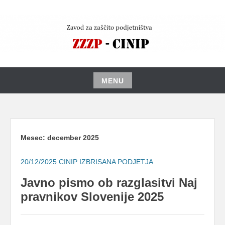
Skip
to
content
MENU
Skip
to
content
Mesec:
december 2025
20/12/2025
CINIP IZBRISANA PODJETJA
Javno pismo ob razglasitvi Naj
pravnikov Slovenije 2025