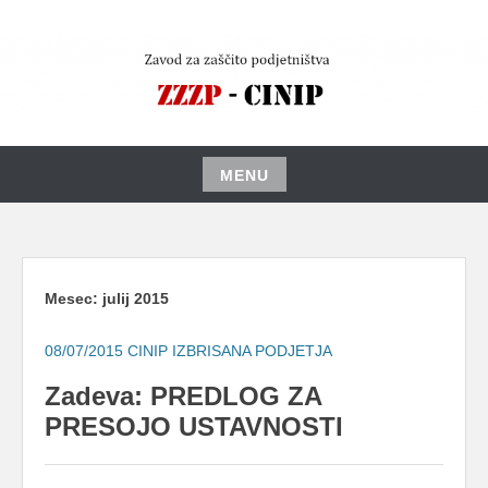
Skip
to
content
MENU
Skip
to
content
Mesec:
julij 2015
08/07/2015
CINIP IZBRISANA PODJETJA
Zadeva: PREDLOG ZA
PRESOJO USTAVNOSTI