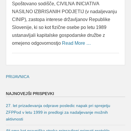
Spoštovano sodišče, CIVILNA INICIATIVA
NASILNO IZBRISANIH PODJETIJ (v nadaljevanju
CINIP), zastopa interese državljanov Republike
Slovenije, ki so kot fizične osebe po letu 1989
ustanavljali kapitalske gospodarske družbe z
omejeno odgovornostjo
Read More …
PRIJAVNICA
NAJNOVEJŠI PRISPEVKI
27. let prizadevanja odprave posledic napak pri sprejetju
ZFPPod v letu 1999 in predlogi za nadaljevanje možnih
aktivnosti
Ali smo kot pravniška stroka pripravljeni priznati pretekle