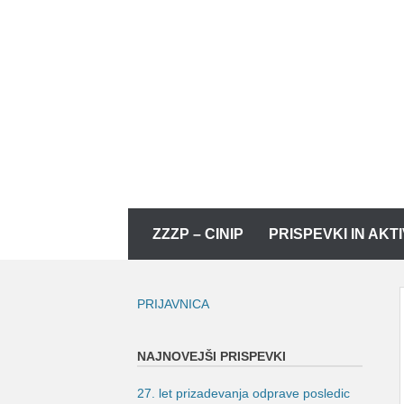
Skip
to
content
Skip
ZZZP – CINIP
PRISPEVKI IN AKT
to
content
PRIJAVNICA
NAJNOVEJŠI PRISPEVKI
27. let prizadevanja odprave posledic