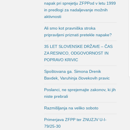
napak pri sprejetju ZFPPod v letu 1999
in predlogi za nadaljevanje možnih
aktivnosti
Ali smo kot pravniška stroka
pripravljeni priznati pretekle napake?
35 LET SLOVENSKE DRŽAVE – ČAS
ZA RESNICO, ODGOVORNOST IN
POPRAVO KRIVIC
Spoštovana ga. Simona Drenik
Bavdek, Varuhinja človekovih pravic
Poslanci, ne sprejemajte zakonov, ki jih
niste prebrali
Razmišljanja na veliko soboto
Primerjava ZFPP ter ZNUZJV U-I-
79/25-30