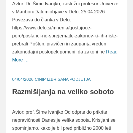
Avtor: Dr. Šime Ivanjko, zaslužni profesor Univerze
v MariboruDatum objave v Delu: 25.04.2026
Povezava do članka v Delu:
https://www.delo.si/mnenja/gostujoce-
pero/poslanci-ne-sprejemajte-zakonov-ki-jih-niste-
prebrali Pošten, pravičen in zaupanja vreden
zakonodajni postopek pomeni, da zakoni ne
Read
More …
04/04/2026
CINIP IZBRISANA PODJETJA
Razmišljanja na veliko soboto
Avtor: prof. Šime Ivanjko Od odprte do prikrite
nepravičnosti Danes je velika sobota. Kristjani se
spominjamo, kako je bil pred približno 2000 leti