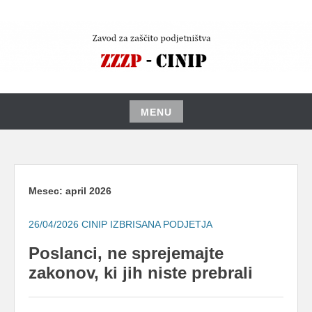
Skip
to
content
MENU
Skip
to
content
Mesec:
april 2026
26/04/2026
CINIP IZBRISANA PODJETJA
Poslanci, ne sprejemajte
zakonov, ki jih niste prebrali