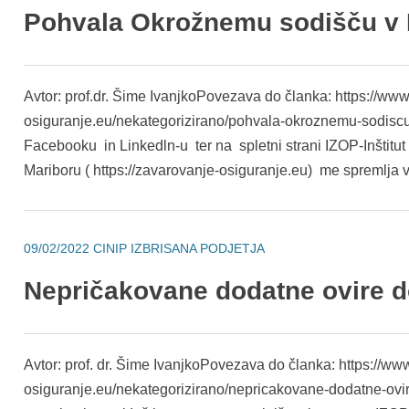
Pohvala Okrožnemu sodišču v 
Avtor: prof.dr. Šime IvanjkoPovezava do članka: https://ww
osiguranje.eu/nekategorizirano/pohvala-okroznemu-sodisc
Facebooku in Linkedln-u ter na spletni strani IZOP-Inštitut
Mariboru ( https://zavarovanje-osiguranje.eu) me spremlja
09/02/2022
CINIP IZBRISANA PODJETJA
Nepričakovane dodatne ovire 
Avtor: prof. dr. Šime IvanjkoPovezava do članka: https://w
osiguranje.eu/nekategorizirano/nepricakovane-dodatne-ovi