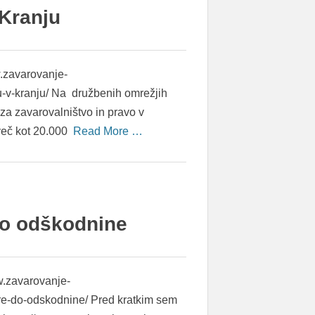
Kranju
w.zavarovanje-
u-v-kranju/ Na družbenih omrežjih
 za zavarovalništvo in pravo v
 več kot 20.000
Read More …
do odškodnine
ww.zavarovanje-
re-do-odskodnine/ Pred kratkim sem