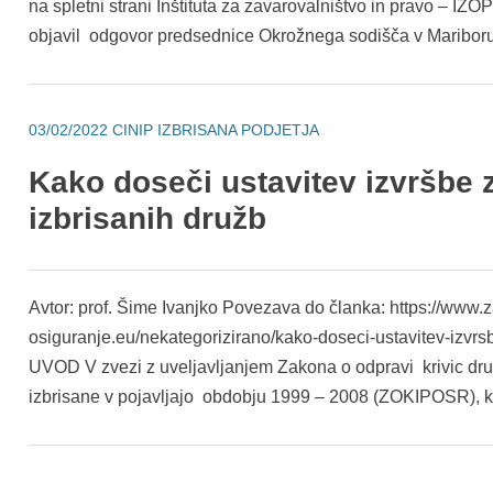
na spletni strani Inštituta za zavarovalništvo in pravo – IZO
objavil odgovor predsednice Okrožnega sodišča v Mariboru
03/02/2022
CINIP IZBRISANA PODJETJA
Kako doseči ustavitev izvršbe 
izbrisanih družb
Avtor: prof. Šime Ivanjko Povezava do članka: https://www.
osiguranje.eu/nekategorizirano/kako-doseci-ustavitev-izvrs
UVOD V zvezi z uveljavljanjem Zakona o odpravi krivic dru
izbrisane v pojavljajo obdobju 1999 – 2008 (ZOKIPOSR), 