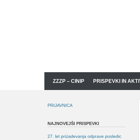
Skip
to
content
Skip
ZZZP – CINIP
PRISPEVKI IN AKT
to
content
PRIJAVNICA
NAJNOVEJŠI PRISPEVKI
27. let prizadevanja odprave posledic