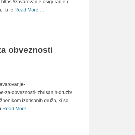
P https://zavarovanje-osiguranjeu,
, ki je
Read More …
za obveznosti
zavarovanje-
be-za-obveznosti-izbrisanih-druzb/
žbenikom izbrisanih družb, ki so
ki
Read More …