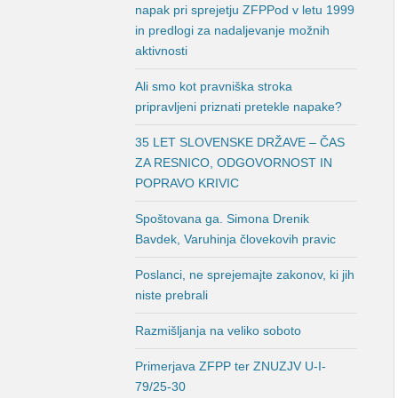
napak pri sprejetju ZFPPod v letu 1999
in predlogi za nadaljevanje možnih
aktivnosti
Ali smo kot pravniška stroka
pripravljeni priznati pretekle napake?
35 LET SLOVENSKE DRŽAVE – ČAS
ZA RESNICO, ODGOVORNOST IN
POPRAVO KRIVIC
Spoštovana ga. Simona Drenik
Bavdek, Varuhinja človekovih pravic
Poslanci, ne sprejemajte zakonov, ki jih
niste prebrali
Razmišljanja na veliko soboto
Primerjava ZFPP ter ZNUZJV U-I-
79/25-30