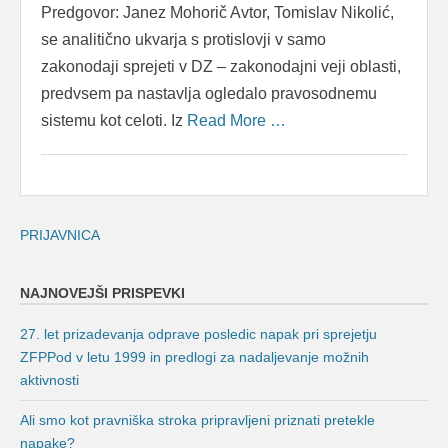
Predgovor: Janez Mohorič Avtor, Tomislav Nikolić,
se analitično ukvarja s protislovji v samo
zakonodaji sprejeti v DZ – zakonodajni veji oblasti,
predvsem pa nastavlja ogledalo pravosodnemu
sistemu kot celoti. Iz
Read More …
PRIJAVNICA
NAJNOVEJŠI PRISPEVKI
27. let prizadevanja odprave posledic napak pri sprejetju
ZFPPod v letu 1999 in predlogi za nadaljevanje možnih
aktivnosti
Ali smo kot pravniška stroka pripravljeni priznati pretekle
napake?