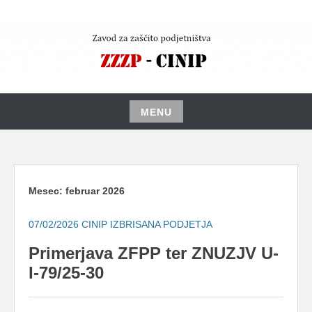
Skip
to
content
MENU
Skip
to
content
Mesec:
februar 2026
07/02/2026
CINIP IZBRISANA PODJETJA
Primerjava ZFPP ter ZNUZJV U-
I-79/25-30