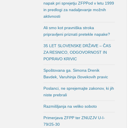
napak pri sprejetju ZFPPod v letu 1999
in predlogi za nadaljevanje možnih
aktivnosti
Ali smo kot pravniška stroka
pripravljeni priznati pretekle napake?
35 LET SLOVENSKE DRŽAVE – ČAS
ZA RESNICO, ODGOVORNOST IN
POPRAVO KRIVIC
Spoštovana ga. Simona Drenik
Bavdek, Varuhinja človekovih pravic
Poslanci, ne sprejemajte zakonov, ki jih
niste prebrali
Razmišljanja na veliko soboto
Primerjava ZFPP ter ZNUZJV U-I-
79/25-30