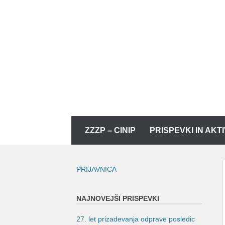
Skip
to
content
Skip
ZZZP – CINIP
PRISPEVKI IN AKT
to
content
PRIJAVNICA
NAJNOVEJŠI PRISPEVKI
27. let prizadevanja odprave posledic