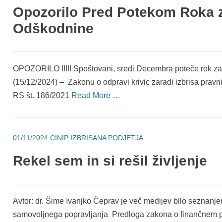
Opozorilo Pred Potekom Roka z
Odškodnine
OPOZORILO !!!!! Spoštovani, sredi Decembra poteče rok 
(15/12/2024) – Zakonu o odpravi krivic zaradi izbrisa pravn
RS št. 186/2021
Read More …
01/11/2024
CINIP IZBRISANA PODJETJA
Rekel sem in si rešil življenje
Avtor: dr. Šime Ivanjko Čeprav je več medijev bilo seznanj
samovoljnega popravljanja Predloga zakona o finančnem pos