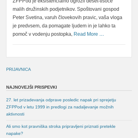
ZFPPod je eksistencialno ogrozil deset-tisoče
malih družinskih podjetnikov. Spoštovani gospod
Peter Svetina, varuh človekovih pravic, vaša vloga
je predvsem, da pomagate ljudem in je lahko ta
pomoč v vodenju postopka,
Read More …
PRIJAVNICA
NAJNOVEJŠI PRISPEVKI
27. let prizadevanja odprave posledic napak pri sprejetju
ZFPPod v letu 1999 in predlogi za nadaljevanje možnih
aktivnosti
Ali smo kot pravniška stroka pripravljeni priznati pretekle
napake?