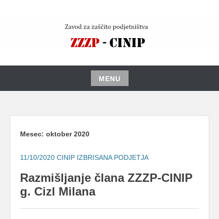
Skip
to
content
MENU
Skip
to
content
Mesec:
oktober 2020
11/10/2020
CINIP IZBRISANA PODJETJA
Razmišljanje člana ZZZP-CINIP
g. Cizl Milana