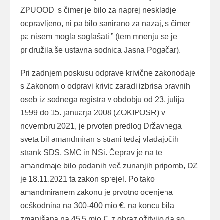
ZPUOOD, s čimer je bilo za naprej neskladje
odpravljeno, ni pa bilo sanirano za nazaj, s čimer
pa nisem mogla soglašati.” (tem mnenju se je
pridružila še ustavna sodnica Jasna Pogačar).
Pri zadnjem poskusu odprave krivične zakonodaje
s Zakonom o odpravi krivic zaradi izbrisa pravnih
oseb iz sodnega registra v obdobju od 23. julija
1999 do 15. januarja 2008 (ZOKIPOSR) v
novembru 2021, je prvoten predlog Državnega
sveta bil amandmiran s strani tedaj vladajočih
strank SDS, SMC in NSi. Čeprav je na te
amandmaje bilo podanih več zunanjih pripomb, DZ
je 18.11.2021 ta zakon sprejel. Po tako
amandmiranem zakonu je prvotno ocenjena
odškodnina na 300-400 mio €, na koncu bila
zmanjšana na 45,5 mio €, z obrazložitvijo da so