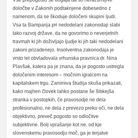
določbe v Zakonih podtaknjene dobesedno z
namenom, da se škoduje določeni skupini ljudi.
Vsa ta šlamparija pri nedodelani zakonodaji slabi
tako razvoj države, da ne govorimo o neverjetnih
travmah ki jih doživljajo ljudje ki jih taki nedodelani
zakoni prizadenejo. Insolventna zakonodaja je
vrsto let obvladovala vrhunska pravnica dr. Nina
Plavšak, katera pa je znana, da je pogosto ustregla
določenim interesom – močnim igralcem na
kapitalskem trgu. Zanimiva študija skuša prikazati,
kako majhen človek lahko postane še šibkejša
stranka v postopkih, če pravosodje ne dela
profesionalno, ne dela z prevezo preko oči, ne dela
objektivno, preveč pogosto so odločitve
subjektivne. Bolj vprašanje kot ne, od kje
slovenskemu pravosodju moč, ga je terjatve