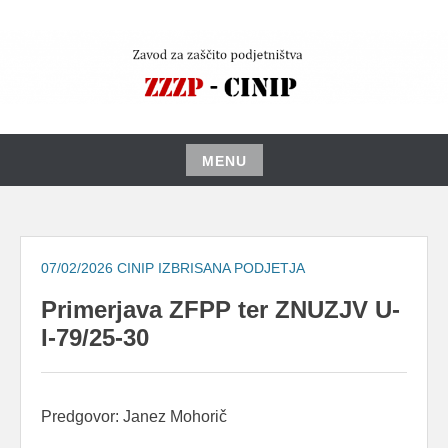
Skip
to
content
MENU
Skip
to
content
07/02/2026
CINIP IZBRISANA PODJETJA
Primerjava ZFPP ter ZNUZJV U-
I-79/25-30
Predgovor: Janez Mohorič