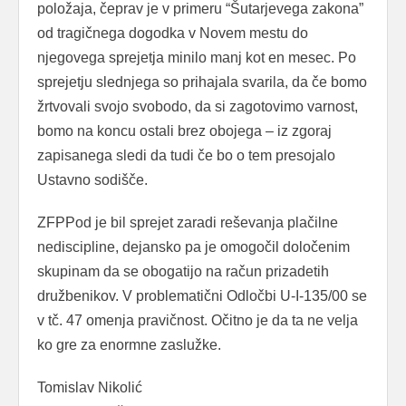
položaja, čeprav je v primeru “Šutarjevega zakona”
od tragičnega dogodka v Novem mestu do
njegovega sprejetja minilo manj kot en mesec. Po
sprejetju slednjega so prihajala svarila, da če bomo
žrtvovali svojo svobodo, da si zagotovimo varnost,
bomo na koncu ostali brez obojega – iz zgoraj
zapisanega sledi da tudi če bo o tem presojalo
Ustavno sodišče.
ZFPPod je bil sprejet zaradi reševanja plačilne
nediscipline, dejansko pa je omogočil določenim
skupinam da se obogatijo na račun prizadetih
družbenikov. V problematični Odločbi U-I-135/00 se
v tč. 47 omenja pravičnost. Očitno je da ta ne velja
ko gre za enormne zaslužke.
Tomislav Nikolić