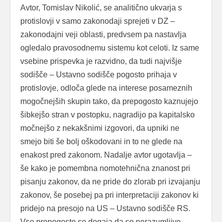
Avtor, Tomislav Nikolić, se analitično ukvarja s
protislovji v samo zakonodaji sprejeti v DZ –
zakonodajni veji oblasti, predvsem pa nastavlja
ogledalo pravosodnemu sistemu kot celoti. Iz same
vsebine prispevka je razvidno, da tudi najvišje
sodišče – Ustavno sodišče pogosto prihaja v
protislovje, odloča glede na interese posameznih
mogočnejših skupin tako, da prepogosto kaznujejo
šibkejšo stran v postopku, nagradijo pa kapitalsko
močnejšo z nekakšnimi izgovori, da upniki ne
smejo biti še bolj oškodovani in to ne glede na
enakost pred zakonom. Nadalje avtor ugotavlja –
še kako je pomembna nomotehnična znanost pri
pisanju zakonov, da ne pride do zlorab pri izvajanju
zakonov, še posebej pa pri interpretaciji zakonov ki
pridejo na presojo na US – Ustavno sodišče RS.
Vse prepogosto se dogaja da so nerazumljive