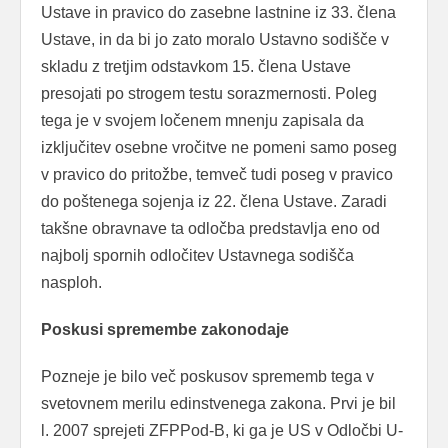
Ustave in pravico do zasebne lastnine iz 33. člena
Ustave, in da bi jo zato moralo Ustavno sodišče v
skladu z tretjim odstavkom 15. člena Ustave
presojati po strogem testu sorazmernosti. Poleg
tega je v svojem ločenem mnenju zapisala da
izključitev osebne vročitve ne pomeni samo poseg
v pravico do pritožbe, temveč tudi poseg v pravico
do poštenega sojenja iz 22. člena Ustave. Zaradi
takšne obravnave ta odločba predstavlja eno od
najbolj spornih odločitev Ustavnega sodišča
nasploh.
Poskusi spremembe zakonodaje
Pozneje je bilo več poskusov sprememb tega v
svetovnem merilu edinstvenega zakona. Prvi je bil
l. 2007 sprejeti ZFPPod-B, ki ga je US v Odločbi U-