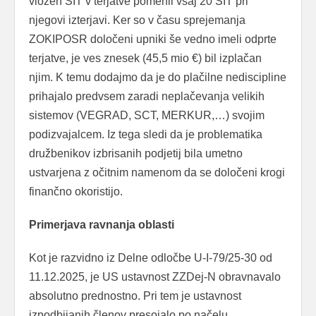
vložen SIT v terjatve pomenil vsaj 20 SIT pri
njegovi izterjavi. Ker so v času sprejemanja
ZOKIPOSR določeni upniki še vedno imeli odprte
terjatve, je ves znesek (45,5 mio €) bil izplačan
njim. K temu dodajmo da je do plačilne nediscipline
prihajalo predvsem zaradi neplačevanja velikih
sistemov (VEGRAD, SCT, MERKUR,…) svojim
podizvajalcem. Iz tega sledi da je problematika
družbenikov izbrisanih podjetij bila umetno
ustvarjena z očitnim namenom da se določeni krogi
finančno okoristijo.
Primerjava ravnanja oblasti
Kot je razvidno iz Delne odločbe U-I-79/25-30 od
11.12.2025, je US ustavnost ZZDej-N obravnavalo
absolutno prednostno. Pri tem je ustavnost
izpodbijanih členov presojalo po načelu