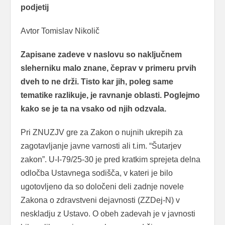
podjetij
Avtor Tomislav Nikolič
Zapisane zadeve v naslovu so naključnem
sleherniku malo znane, čeprav v primeru prvih
dveh to ne drži. Tisto kar jih, poleg same
tematike razlikuje, je ravnanje oblasti. Poglejmo
kako se je ta na vsako od njih odzvala.
Pri ZNUZJV gre za Zakon o nujnih ukrepih za
zagotavljanje javne varnosti ali t.im. “Šutarjev
zakon”. U-I-79/25-30 je pred kratkim sprejeta delna
odločba Ustavnega sodišča, v kateri je bilo
ugotovljeno da so določeni deli zadnje novele
Zakona o zdravstveni dejavnosti (ZZDej-N) v
neskladju z Ustavo. O obeh zadevah je v javnosti