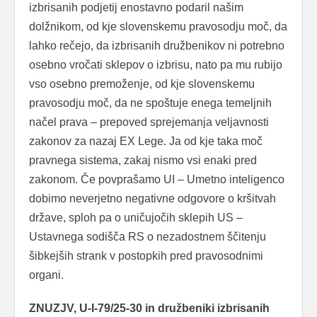
izbrisanih podjetij enostavno podaril našim
dolžnikom, od kje slovenskemu pravosodju moč, da
lahko rečejo, da izbrisanih družbenikov ni potrebno
osebno vročati sklepov o izbrisu, nato pa mu rubijo
vso osebno premoženje, od kje slovenskemu
pravosodju moč, da ne spoštuje enega temeljnih
načel prava – prepoved sprejemanja veljavnosti
zakonov za nazaj EX Lege. Ja od kje taka moč
pravnega sistema, zakaj nismo vsi enaki pred
zakonom. Če povprašamo UI – Umetno inteligenco
dobimo neverjetno negativne odgovore o kršitvah
države, sploh pa o uničujočih sklepih US –
Ustavnega sodišča RS o nezadostnem ščitenju
šibkejših strank v postopkih pred pravosodnimi
organi.
ZNUZJV, U-I-79/25-30 in družbeniki izbrisanih