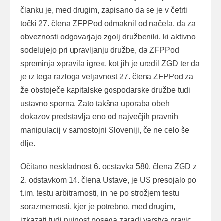
članku je, med drugim, zapisano da se je v četrti
točki 27. člena ZFPPod odmaknil od načela, da za
obveznosti odgovarjajo zgolj družbeniki, ki aktivno
sodelujejo pri upravljanju družbe, da ZFPPod
spreminja »pravila igre«, kot jih je uredil ZGD ter da
je iz tega razloga veljavnost 27. člena ZFPPod za
že obstoječe kapitalske gospodarske družbe tudi
ustavno sporna. Zato takšna uporaba obeh
dokazov predstavlja eno od največjih pravnih
manipulacij v samostojni Sloveniji, če ne celo še
dlje.
Očitano neskladnost 6. odstavka 580. člena ZGD z
2. odstavkom 14. člena Ustave, je US presojalo po
t.im. testu arbitrarnosti, in ne po strožjem testu
sorazmernosti, kjer je potrebno, med drugim,
izkazati tudi nujnost posega zaradi varstva pravic