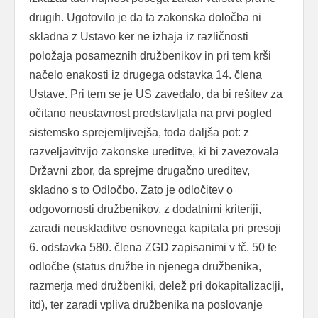
drugih. Ugotovilo je da ta zakonska določba ni
skladna z Ustavo ker ne izhaja iz različnosti
položaja posameznih družbenikov in pri tem krši
načelo enakosti iz drugega odstavka 14. člena
Ustave. Pri tem se je US zavedalo, da bi rešitev za
očitano neustavnost predstavljala na prvi pogled
sistemsko sprejemljivejša, toda daljša pot: z
razveljavitvijo zakonske ureditve, ki bi zavezovala
Državni zbor, da sprejme drugačno ureditev,
skladno s to Odločbo. Zato je odločitev o
odgovornosti družbenikov, z dodatnimi kriteriji,
zaradi neuskladitve osnovnega kapitala pri presoji
6. odstavka 580. člena ZGD zapisanimi v tč. 50 te
odločbe (status družbe in njenega družbenika,
razmerja med družbeniki, delež pri dokapitalizaciji,
itd), ter zaradi vpliva družbenika na poslovanje