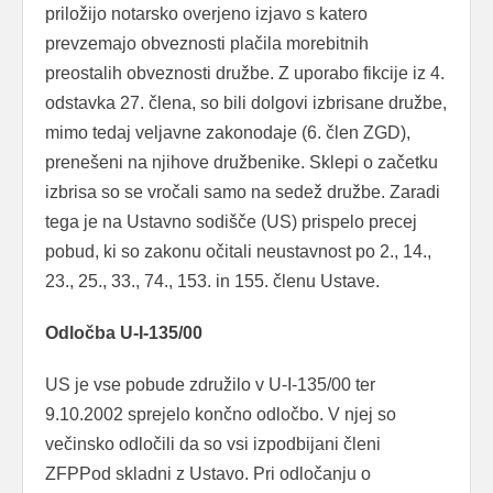
priložijo notarsko overjeno izjavo s katero
prevzemajo obveznosti plačila morebitnih
preostalih obveznosti družbe. Z uporabo fikcije iz 4.
odstavka 27. člena, so bili dolgovi izbrisane družbe,
mimo tedaj veljavne zakonodaje (6. člen ZGD),
prenešeni na njihove družbenike. Sklepi o začetku
izbrisa so se vročali samo na sedež družbe. Zaradi
tega je na Ustavno sodišče (US) prispelo precej
pobud, ki so zakonu očitali neustavnost po 2., 14.,
23., 25., 33., 74., 153. in 155. členu Ustave.
Odločba U-I-135/00
US je vse pobude združilo v U-I-135/00 ter
9.10.2002 sprejelo končno odločbo. V njej so
večinsko odločili da so vsi izpodbijani členi
ZFPPod skladni z Ustavo. Pri odločanju o