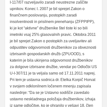
I-117/07 razveljavilo zaradi neustrezne zaščite
upnikov. Konec l. 2007 je bil sprejet Zakon o
finančnem poslovanju, postopkih zaradi
insolventnosti in prisilnem prenehanju (ZFPPIPP),
ki je kot “aktivne” družbenike štel tiste ki so bili
imetniki vsaj 25% glasovalnih pravic. Oktobra 2011
je bil sprejet Zakon o postopkih za uveljavitev ali
odpustitev odgovornosti družbenikov za obveznosti
izbrisanih gospodarskih družb (ZPUOOD), s
katerim je bila ukinjena odgovornost družbenikov
za dolgove izbrisane družbe, vendar po Odločbi US
U-I-307/11 je ta veljala samo od 17.11.2011 naprej.
Pri tem je ustavna sodnica dr. Etelka Korpič Horvat
v svojem odklonilnem ločenem mnenju zapisala
naslednje: “Da se je Ustavno sodišče zavedalo
ustavno neskladnega položaja družbenikov, izhaja
iz same odločitve, ko je ohranilo v veljavi 18. člen