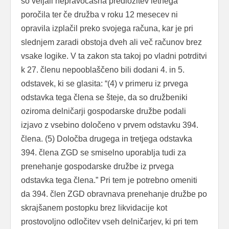
so veljali nepravočasna predložitev letnega
poročila ter če družba v roku 12 mesecev ni
opravila izplačil preko svojega računa, kar je pri
slednjem zaradi obstoja dveh ali več računov brez
vsake logike. V ta zakon sta takoj po vladni potrditvi
k 27. členu nepooblaščeno bili dodani 4. in 5.
odstavek, ki se glasita: “(4) v primeru iz prvega
odstavka tega člena se šteje, da so družbeniki
oziroma delničarji gospodarske družbe podali
izjavo z vsebino določeno v prvem odstavku 394.
člena. (5) Določba drugega in tretjega odstavka
394. člena ZGD se smiselno uporablja tudi za
prenehanje gospodarske družbe iz prvega
odstavka tega člena.” Pri tem je potrebno omeniti
da 394. člen ZGD obravnava prenehanje družbe po
skrajšanem postopku brez likvidacije kot
prostovoljno odločitev vseh delničarjev, ki pri tem