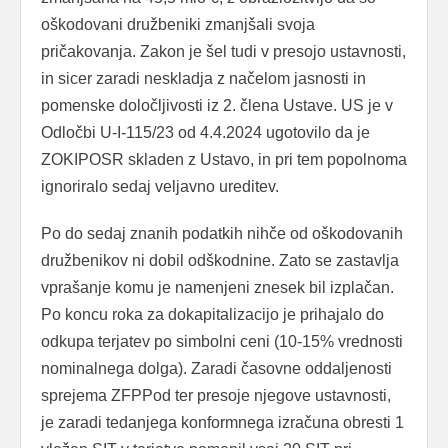
oškodovani družbeniki zmanjšali svoja
pričakovanja. Zakon je šel tudi v presojo ustavnosti,
in sicer zaradi neskladja z načelom jasnosti in
pomenske določljivosti iz 2. člena Ustave. US je v
Odločbi U-I-115/23 od 4.4.2024 ugotovilo da je
ZOKIPOSR skladen z Ustavo, in pri tem popolnoma
ignoriralo sedaj veljavno ureditev.
Po do sedaj znanih podatkih nihče od oškodovanih
družbenikov ni dobil odškodnine. Zato se zastavlja
vprašanje komu je namenjeni znesek bil izplačan.
Po koncu roka za dokapitalizacijo je prihajalo do
odkupa terjatev po simbolni ceni (10-15% vrednosti
nominalnega dolga). Zaradi časovne oddaljenosti
sprejema ZFPPod ter presoje njegove ustavnosti,
je zaradi tedanjega konformnega izračuna obresti 1