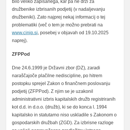
bilo veliko zapisanega, kar pa ne drži za
družbenike izbrisanih podjetij (v nadaljevanju
družbeniki). Zato najprej nekaj informacij o tej
problematiki (več o tem je možno prebrati na
www.cinip.si
, posebej v objavah od 19.10.2025
naprej).
ZFPPod
Dne 24.6.1999 je Državni zbor (DZ), zaradi
naraščajoče plačilne nediscipline, po hitrem
postopku sprejel Zakon o finančnem poslovanju
podjetij (ZFPPod). Z njim se je uzakonil
administrativni izbris kapitalskih družb registriranih
kot d.d. in d.o.o. (družb), ki se do konca l. 1994
kapitalsko in statutarno niso uskladile s Zakonom o
gospodarskih družbah (ZGD). Za izbrisne razloge