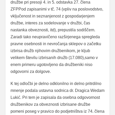
družbe pri presoji 4. in 5. odstavka 27. člena
ZFPPod zapisanimi v tč. 74 (vpliv na poslovodstvo,
vključenost in seznanjenost z gospodarjenjem
družbe, interes za sodelovanje v družbi, čas
nastanka obveznosti, itd), prepustila sodiščem.
Zaradi tako neupravičeno razširjenega spregleda
pravne osebnosti in nevročanja sklepov o začetku
izbrisa družb njihovim družbenikom, je kljub
velikem številu izbrisanih družb (17.080),samo v
enem primeru ugotovljeno da družbeniki niso
odgovorni za dolgove.
K tej odločbi je delno odklonilno in delno pritrdilno
mnenje podala ustavna sodnica dr. Dragica Wedam
Lukić. Pri tem je zapisala da osebna odgovornost
družbenikov za obveznosti izbrisane družbe
pomeni poseg v pravico do podjetništva iz 74. člena