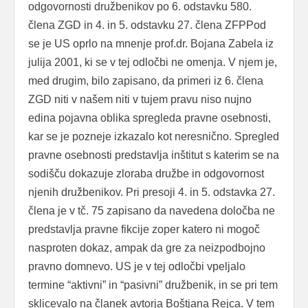
odgovornosti družbenikov po 6. odstavku 580.
člena ZGD in 4. in 5. odstavku 27. člena ZFPPod
se je US oprlo na mnenje prof.dr. Bojana Zabela iz
julija 2001, ki se v tej odločbi ne omenja. V njem je,
med drugim, bilo zapisano, da primeri iz 6. člena
ZGD niti v našem niti v tujem pravu niso nujno
edina pojavna oblika spregleda pravne osebnosti,
kar se je pozneje izkazalo kot neresnično. Spregled
pravne osebnosti predstavlja inštitut s katerim se na
sodišču dokazuje zloraba družbe in odgovornost
njenih družbenikov. Pri presoji 4. in 5. odstavka 27.
člena je v tč. 75 zapisano da navedena določba ne
predstavlja pravne fikcije zoper katero ni mogoč
nasproten dokaz, ampak da gre za neizpodbojno
pravno domnevo. US je v tej odločbi vpeljalo
termine “aktivni” in “pasivni” družbenik, in se pri tem
sklicevalo na članek avtorja Boštjana Rejca. V tem