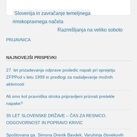
Post
Slovenija in zavračanje temeljnega
navigation
rimskopravnega načela
Razmišljanja na veliko soboto
PRIJAVNICA
NAJNOVEJŠI PRISPEVKI
27. let prizadevanja odprave posledic napak pri sprejetju
ZFPPod v letu 1999 in predlogi za nadaljevanje možnih
aktivnosti
Ali smo kot pravniška stroka pripravljeni priznati pretekle
napake?
35 LET SLOVENSKE DRŽAVE – ČAS ZA RESNICO,
ODGOVORNOST IN POPRAVO KRIVIC
Spoštovana ga. Simona Drenik Bavdek, Varuhinja človekovih