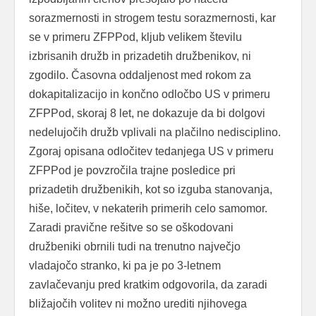
sorazmernosti in strogem testu sorazmernosti, kar
se v primeru ZFPPod, kljub velikem številu
izbrisanih družb in prizadetih družbenikov, ni
zgodilo. Časovna oddaljenost med rokom za
dokapitalizacijo in končno odločbo US v primeru
ZFPPod, skoraj 8 let, ne dokazuje da bi dolgovi
nedelujočih družb vplivali na plačilno nedisciplino.
Zgoraj opisana odločitev tedanjega US v primeru
ZFPPod je povzročila trajne posledice pri
prizadetih družbenikih, kot so izguba stanovanja,
hiše, ločitev, v nekaterih primerih celo samomor.
Zaradi pravične rešitve so se oškodovani
družbeniki obrnili tudi na trenutno največjo
vladajočo stranko, ki pa je po 3-letnem
zavlačevanju pred kratkim odgovorila, da zaradi
bližajočih volitev ni možno urediti njihovega