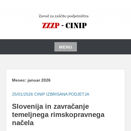
Skip
to
content
MENU
Skip
to
content
Mesec:
januar 2026
25/01/2026
CINIP IZBRISANA PODJETJA
Slovenija in zavračanje
temeljnega rimskopravnega
načela