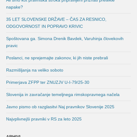
Ali smo kot pravniška stroka pripravljeni priznati pretekle
napake?
35 LET SLOVENSKE DRŽAVE – ČAS ZA RESNICO,
ODGOVORNOST IN POPRAVO KRIVIC
Spoštovana ga. Simona Drenik Bavdek, Varuhinja človekovih
pravic
Poslanci, ne sprejemajte zakonov, ki jih niste prebrali
Razmišljanja na veliko soboto
Primerjava ZFPP ter ZNUZJV U-I-79/25-30
Slovenija in zavračanje temeljnega rimskopravnega načela
Javno pismo ob razglasitvi Naj pravnikov Slovenije 2025
Najvplivnejši pravniki v RS za leto 2025
ARHIVI