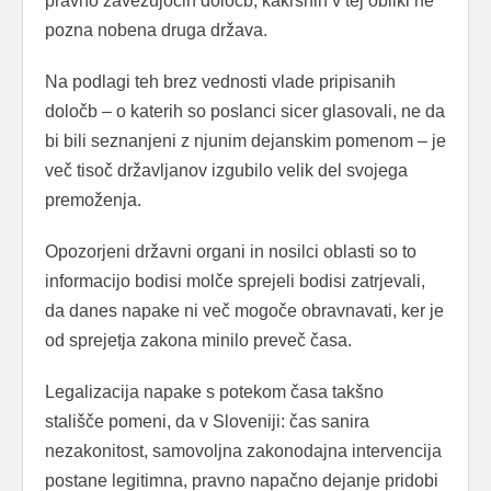
pravno zavezujočih določb, kakršnih v tej obliki ne
pozna nobena druga država.
Na podlagi teh brez vednosti vlade pripisanih
določb – o katerih so poslanci sicer glasovali, ne da
bi bili seznanjeni z njunim dejanskim pomenom – je
več tisoč državljanov izgubilo velik del svojega
premoženja.
Opozorjeni državni organi in nosilci oblasti so to
informacijo bodisi molče sprejeli bodisi zatrjevali,
da danes napake ni več mogoče obravnavati, ker je
od sprejetja zakona minilo preveč časa.
Legalizacija napake s potekom časa takšno
stališče pomeni, da v Sloveniji: čas sanira
nezakonitost, samovoljna zakonodajna intervencija
postane legitimna, pravno napačno dejanje pridobi