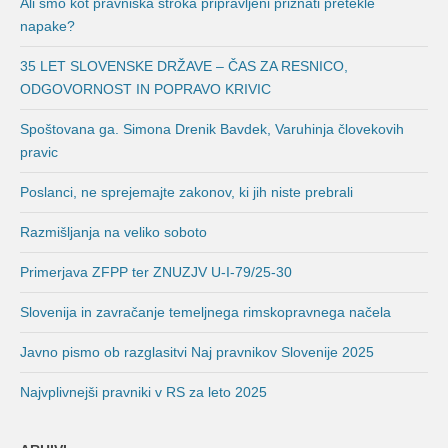
Ali smo kot pravniška stroka pripravljeni priznati pretekle
napake?
35 LET SLOVENSKE DRŽAVE – ČAS ZA RESNICO,
ODGOVORNOST IN POPRAVO KRIVIC
Spoštovana ga. Simona Drenik Bavdek, Varuhinja človekovih
pravic
Poslanci, ne sprejemajte zakonov, ki jih niste prebrali
Razmišljanja na veliko soboto
Primerjava ZFPP ter ZNUZJV U-I-79/25-30
Slovenija in zavračanje temeljnega rimskopravnega načela
Javno pismo ob razglasitvi Naj pravnikov Slovenije 2025
Najvplivnejši pravniki v RS za leto 2025