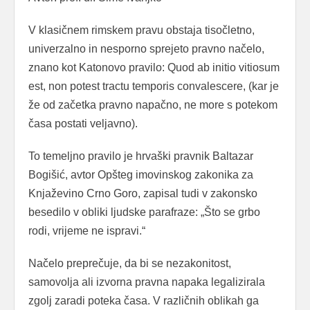
V klasičnem rimskem pravu obstaja tisočletno,
univerzalno in nesporno sprejeto pravno načelo,
znano kot Katonovo pravilo: Quod ab initio vitiosum
est, non potest tractu temporis convalescere, (kar je
že od začetka pravno napačno, ne more s potekom
časa postati veljavno).
To temeljno pravilo je hrvaški pravnik Baltazar
Bogišić, avtor Opšteg imovinskog zakonika za
Knjaževino Crno Goro, zapisal tudi v zakonsko
besedilo v obliki ljudske parafraze: „Što se grbo
rodi, vrijeme ne ispravi.“
Načelo preprečuje, da bi se nezakonitost,
samovolja ali izvorna pravna napaka legalizirala
zgolj zaradi poteka časa. V različnih oblikah ga