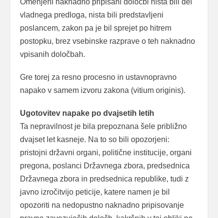
Omenjeni naknadno pripisani določbi nista bili del
vladnega predloga, nista bili predstavljeni
poslancem, zakon pa je bil sprejet po hitrem
postopku, brez vsebinske razprave o teh naknadno
vpisanih določbah.
Gre torej za resno procesno in ustavnopravno
napako v samem izvoru zakona (vitium originis).
Ugotovitev napake po dvajsetih letih
Ta nepravilnost je bila prepoznana šele približno
dvajset let kasneje. Na to so bili opozorjeni:
pristojni državni organi, politične institucije, organi
pregona, poslanci Državnega zbora, predsednica
Državnega zbora in predsednica republike, tudi z
javno izročitvijo peticije, katere namen je bil
opozoriti na nedopustno naknadno pripisovanje