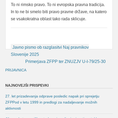
To ni rimsko pravo. To ni evropska pravna tradicija.
In to ne bi smelo biti pravo pravne države, na katero
se vsakokratna oblast tako rada sklicuje.
Post
Javno pismo ob razglasitvi Naj pravnikov
navigation
Slovenije 2025
Primerjava ZFPP ter ZNUZJV U-I-79/25-30
PRIJAVNICA
NAJNOVEJŠI PRISPEVKI
27. let prizadevanja odprave posledic napak pri sprejetju
ZFPPod v letu 1999 in predlogi za nadaljevanje možnih
aktivnosti