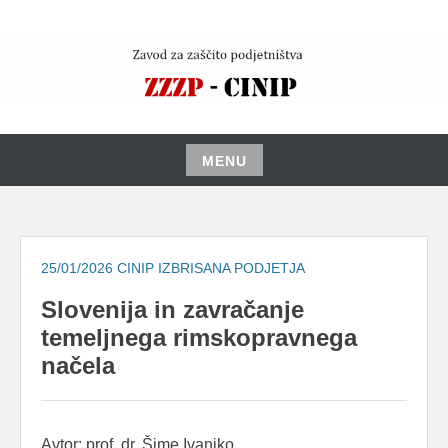
Skip
to
content
MENU
Skip
to
content
25/01/2026
CINIP IZBRISANA PODJETJA
Slovenija in zavračanje
temeljnega rimskopravnega
načela
Avtor: prof. dr. Šime Ivanjko